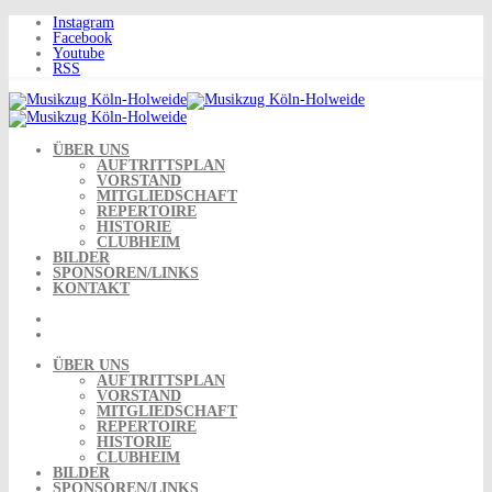
Skip
Instagram
to
Facebook
content
Youtube
RSS
ÜBER UNS
AUFTRITTSPLAN
VORSTAND
MITGLIEDSCHAFT
REPERTOIRE
HISTORIE
CLUBHEIM
BILDER
SPONSOREN/LINKS
KONTAKT
ÜBER UNS
AUFTRITTSPLAN
VORSTAND
MITGLIEDSCHAFT
REPERTOIRE
HISTORIE
CLUBHEIM
BILDER
SPONSOREN/LINKS