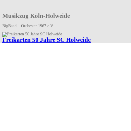
Musikzug Köln-Holweide
BigBand – Orchester 1967 e.V.
Freikarten 50 Jahre SC Holweide
Ulrich Sowade
07, 2018
Zunächst gratulieren wir dem S.C. Holweide 1968 zu Ihrem 50 jährigen Beste
Weiterlesen
Strafgrillen 2018
Ulrich Sowade
06, 2018
Unser Strafgrillen war dieses Jahr wieder einsame Spitze. Wie in den Letzte
Weiterlesen
Freundschaftstreffen Fanfarenkorps Schwarz-We