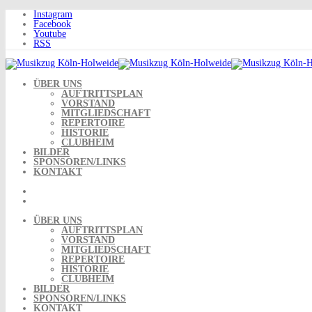
Skip
Instagram
to
Facebook
content
Youtube
RSS
ÜBER UNS
AUFTRITTSPLAN
VORSTAND
MITGLIEDSCHAFT
REPERTOIRE
HISTORIE
CLUBHEIM
BILDER
SPONSOREN/LINKS
KONTAKT
ÜBER UNS
AUFTRITTSPLAN
VORSTAND
MITGLIEDSCHAFT
REPERTOIRE
HISTORIE
CLUBHEIM
BILDER
SPONSOREN/LINKS
KONTAKT