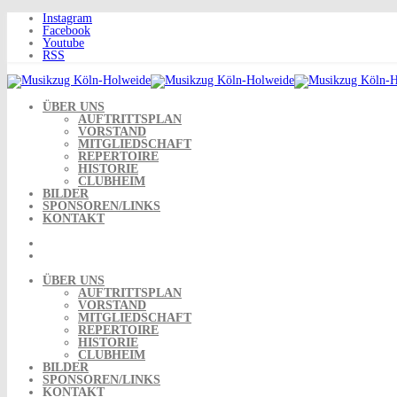
Skip
Instagram
to
Facebook
content
Youtube
RSS
ÜBER UNS
AUFTRITTSPLAN
VORSTAND
MITGLIEDSCHAFT
REPERTOIRE
HISTORIE
CLUBHEIM
BILDER
SPONSOREN/LINKS
KONTAKT
ÜBER UNS
AUFTRITTSPLAN
VORSTAND
MITGLIEDSCHAFT
REPERTOIRE
HISTORIE
CLUBHEIM
BILDER
SPONSOREN/LINKS
KONTAKT