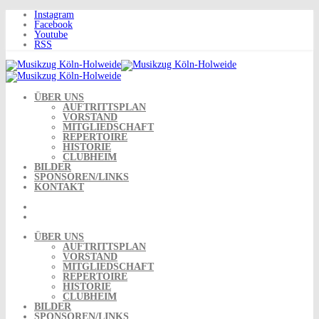
Skip
Instagram
to
Facebook
content
Youtube
RSS
ÜBER UNS
AUFTRITTSPLAN
VORSTAND
MITGLIEDSCHAFT
REPERTOIRE
HISTORIE
CLUBHEIM
BILDER
SPONSOREN/LINKS
KONTAKT
ÜBER UNS
AUFTRITTSPLAN
VORSTAND
MITGLIEDSCHAFT
REPERTOIRE
HISTORIE
CLUBHEIM
BILDER
SPONSOREN/LINKS