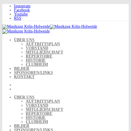
Skip
Instagram
to
Facebook
content
Youtube
RSS
ÜBER UNS
AUFTRITTSPLAN
VORSTAND
MITGLIEDSCHAFT
REPERTOIRE
HISTORIE
CLUBHEIM
BILDER
SPONSOREN/LINKS
KONTAKT
ÜBER UNS
AUFTRITTSPLAN
VORSTAND
MITGLIEDSCHAFT
REPERTOIRE
HISTORIE
CLUBHEIM
BILDER
SPONSOREN/LINKS