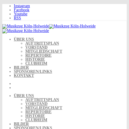
Skip
Instagram
to
Facebook
content
Youtube
RSS
ÜBER UNS
AUFTRITTSPLAN
VORSTAND
MITGLIEDSCHAFT
REPERTOIRE
HISTORIE
CLUBHEIM
BILDER
SPONSOREN/LINKS
KONTAKT
ÜBER UNS
AUFTRITTSPLAN
VORSTAND
MITGLIEDSCHAFT
REPERTOIRE
HISTORIE
CLUBHEIM
BILDER
SPONSOREN/LINKS