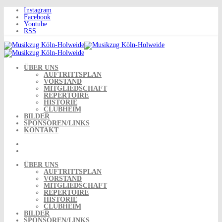
Skip
Instagram
to
Facebook
content
Youtube
RSS
ÜBER UNS
AUFTRITTSPLAN
VORSTAND
MITGLIEDSCHAFT
REPERTOIRE
HISTORIE
CLUBHEIM
BILDER
SPONSOREN/LINKS
KONTAKT
ÜBER UNS
AUFTRITTSPLAN
VORSTAND
MITGLIEDSCHAFT
REPERTOIRE
HISTORIE
CLUBHEIM
BILDER
SPONSOREN/LINKS