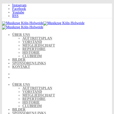
Skip
Instagram
to
Facebook
content
Youtube
RSS
ÜBER UNS
AUFTRITTSPLAN
VORSTAND
MITGLIEDSCHAFT
REPERTOIRE
HISTORIE
CLUBHEIM
BILDER
SPONSOREN/LINKS
KONTAKT
ÜBER UNS
AUFTRITTSPLAN
VORSTAND
MITGLIEDSCHAFT
REPERTOIRE
HISTORIE
CLUBHEIM
BILDER
SPONSOREN/LINKS