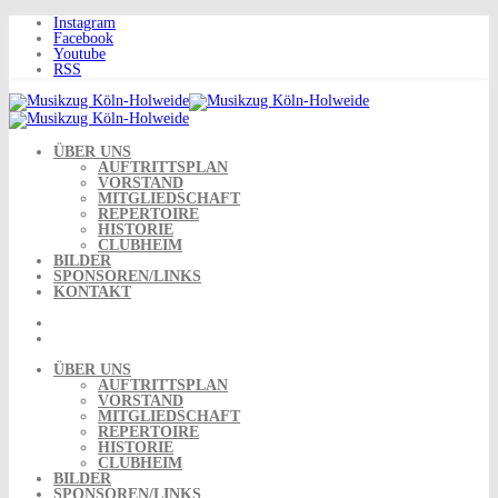
Skip
Instagram
to
Facebook
content
Youtube
RSS
ÜBER UNS
AUFTRITTSPLAN
VORSTAND
MITGLIEDSCHAFT
REPERTOIRE
HISTORIE
CLUBHEIM
BILDER
SPONSOREN/LINKS
KONTAKT
ÜBER UNS
AUFTRITTSPLAN
VORSTAND
MITGLIEDSCHAFT
REPERTOIRE
HISTORIE
CLUBHEIM
BILDER
SPONSOREN/LINKS